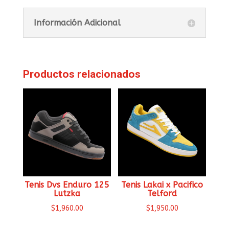
Información Adicional
Productos relacionados
Tenis Dvs Enduro 125
Tenis Lakai x Pacifico
Lutzka
Telford
$
1,960.00
$
1,950.00