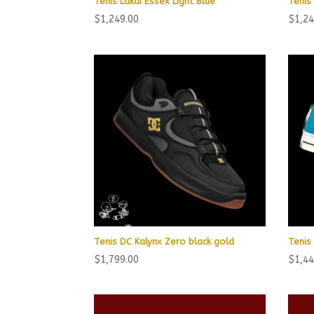
Tenis Lakai Essex Light Blue
Tenis
$
1,249.00
$
1,24
Tenis DC Kalynx Zero black gold
Tenis
$
1,799.00
$
1,44