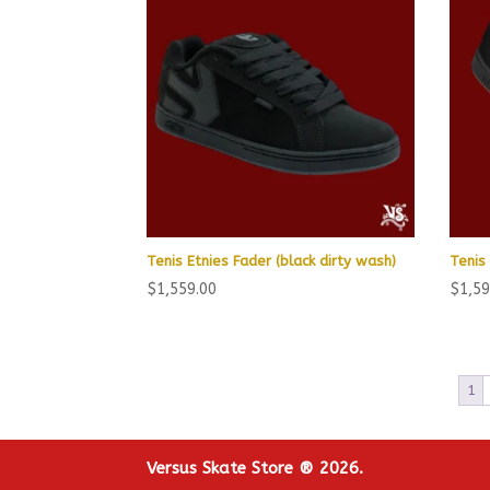
Tenis Etnies Fader (black dirty wash)
Tenis
$
1,559.00
$
1,59
1
Versus Skate Store ® 2026.