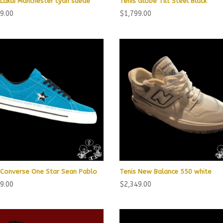
 Lakai Manchester cyan suede
Tenis Globe Tilt Steel Black
9.00
$
1,799.00
 Converse One Star Sean Pablo
Tenis New Balance 550 white
9.00
$
2,349.00