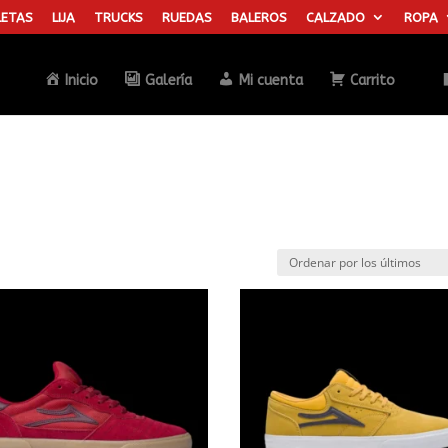
ETAS
LIJA
TRUCKS
RUEDAS
BALEROS
CALZADO
ROPA
Búsqueda
de
productos
Inicio
Galería
Mi cuenta
Carrito