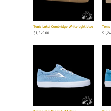
Tenis Lakai Cambridge White light blue
Tenis
$
1,249.00
$
1,24