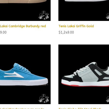
 Lakai Cambridge Burbundy red
Tenis Lakai Griffin Gold
9.00
$
1,249.00