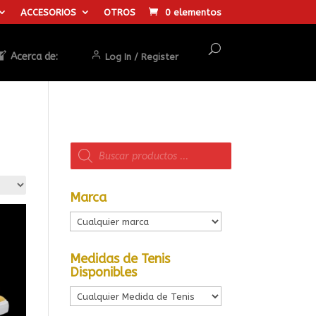
ACCESORIOS
OTROS
0 elementos
Acerca de:
Log In / Register
Búsqueda
de
productos
Marca
Medidas de Tenis
Disponibles