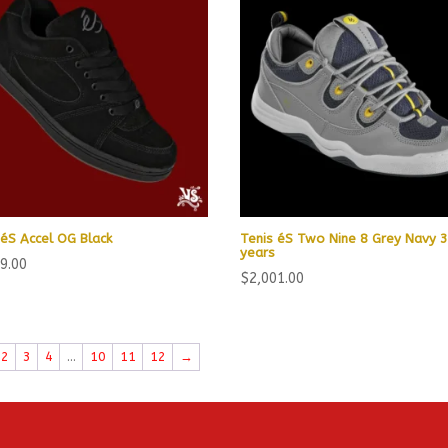
 éS Accel OG Black
Tenis éS Two Nine 8 Grey Navy 
years
9.00
$
2,001.00
2
3
4
…
10
11
12
→