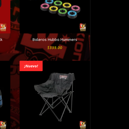
ck
Baleros Hubba Hummers
$
339.00
¡Nuevo!