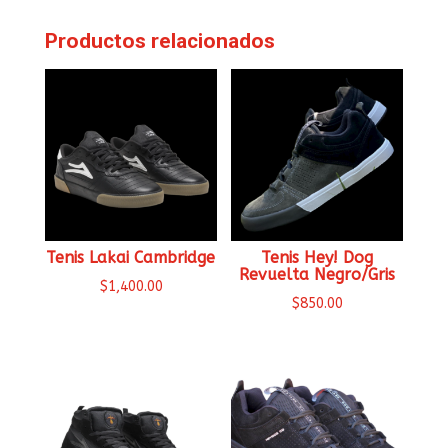
Productos relacionados
Tenis Lakai Cambridge
Tenis Hey! Dog
Revuelta Negro/Gris
$
1,400.00
$
850.00