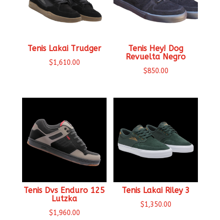
Tenis Lakai Trudger
Tenis Hey! Dog
Revuelta Negro
$
1,610.00
$
850.00
Tenis Dvs Enduro 125
Tenis Lakai Riley 3
Lutzka
$
1,350.00
$
1,960.00