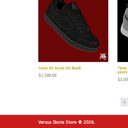
Tenis éS Accel OG Black
Tenis
years
$
1,599.00
$
2,00
1
Versus Skate Store ® 2026.