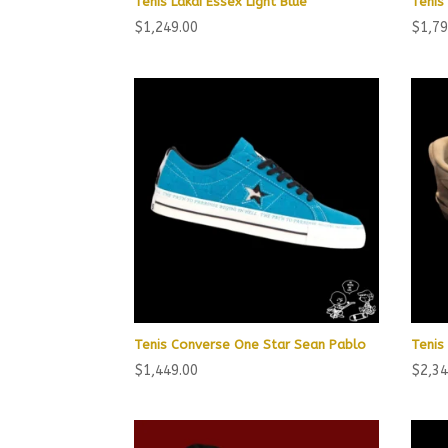
Tenis Lakai Essex Light Blue
Tenis
$
1,249.00
$
1,79
Tenis Converse One Star Sean Pablo
Tenis
$
1,449.00
$
2,34