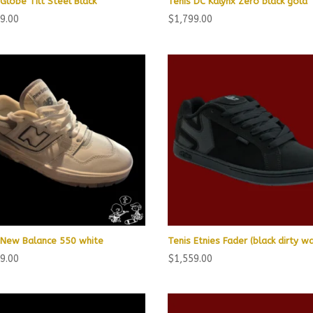
 Globe Tilt Steel Black
Tenis DC Kalynx Zero black gold
9.00
$
1,799.00
 New Balance 550 white
Tenis Etnies Fader (black dirty w
9.00
$
1,559.00