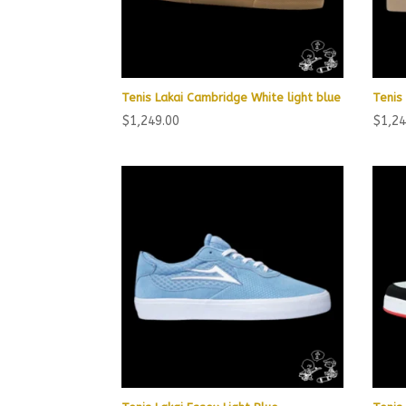
Tenis Lakai Cambridge White light blue
Tenis
$
1,249.00
$
1,24