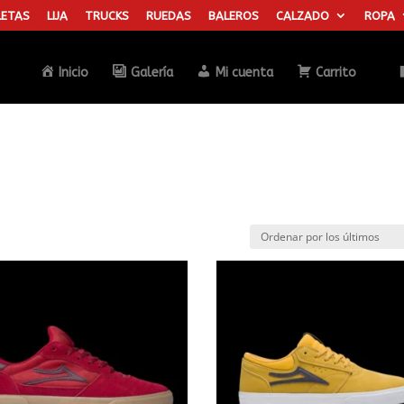
ETAS
LIJA
TRUCKS
RUEDAS
BALEROS
CALZADO
ROPA
Búsqueda
de
productos
Inicio
Galería
Mi cuenta
Carrito