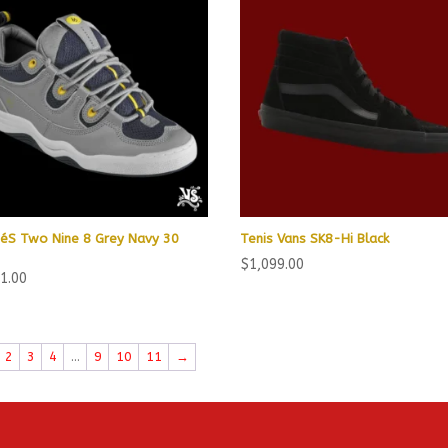
 éS Two Nine 8 Grey Navy 30
Tenis Vans SK8-Hi Black
$
1,099.00
1.00
2
3
4
…
9
10
11
→