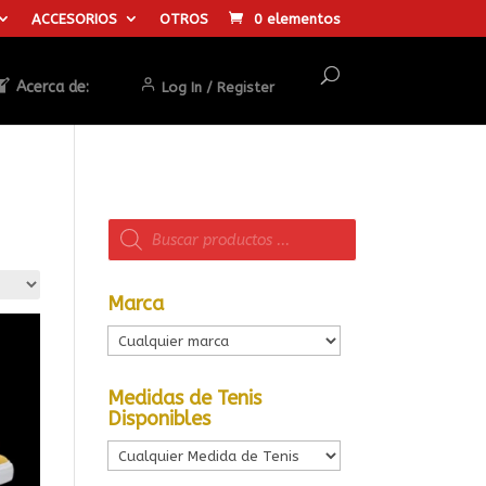
ACCESORIOS
OTROS
0 elementos
Acerca de:
Log In / Register
Búsqueda
de
productos
Marca
Medidas de Tenis
Disponibles