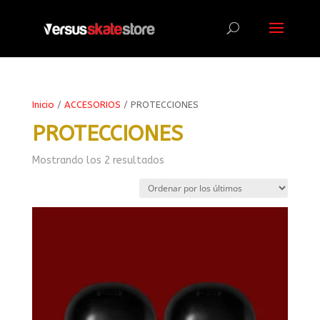
Búsqueda
de
productos
Inicio
/
ACCESORIOS
/ PROTECCIONES
PROTECCIONES
Ordenado
Mostrando los 2 resultados
por
los
últimos