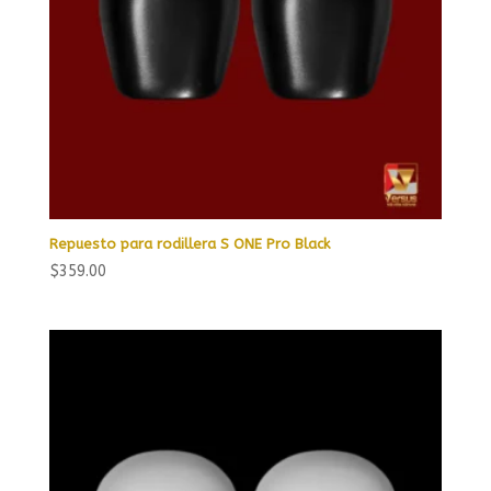
Repuesto para rodillera S ONE Pro Black
$
359.00