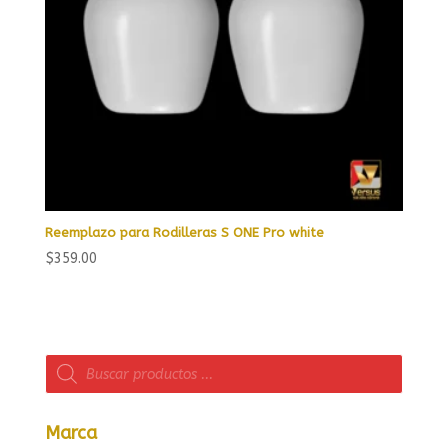
Reemplazo para Rodilleras S ONE Pro white
$
359.00
Búsqueda
de
productos
Marca