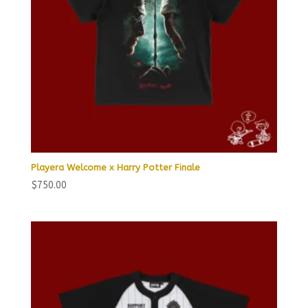
Playera Welcome x Harry Potter Finale
$
750.00