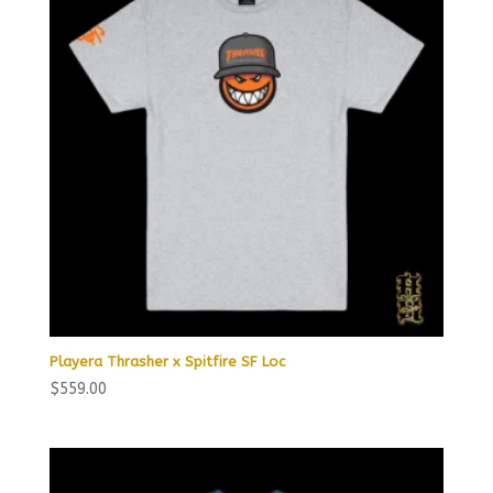
Playera Thrasher x Spitfire SF Loc
$
559.00