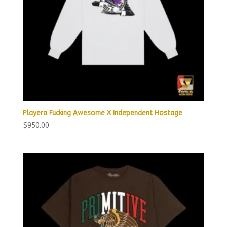
Playera Fucking Awesome X Independent Hostage
$
950.00