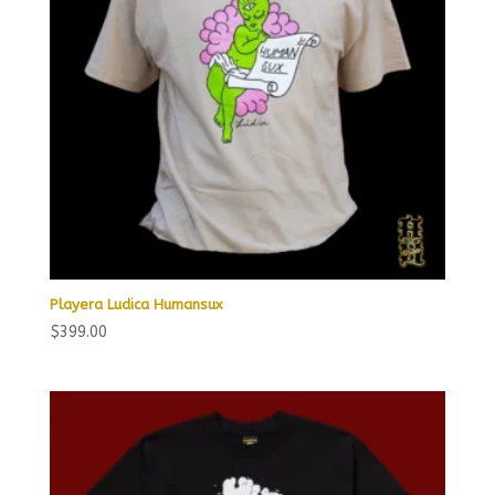
Playera Ludica Humansux
$
399.00