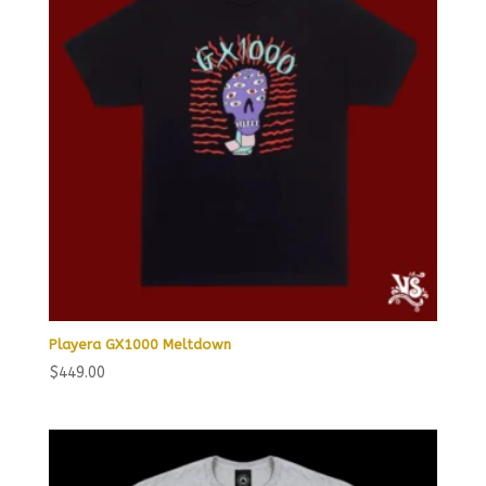
Playera GX1000 Meltdown
$
449.00