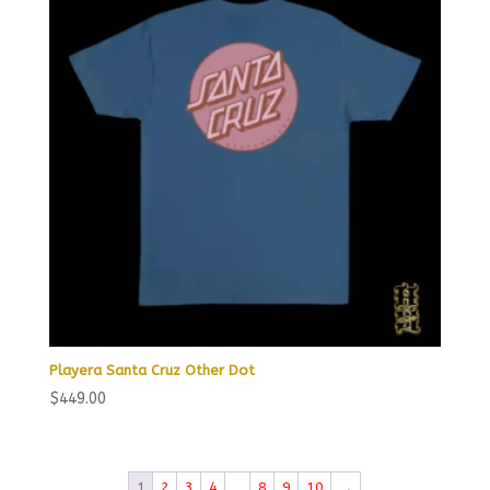
Playera Santa Cruz Other Dot
$
449.00
1
2
3
4
…
8
9
10
→