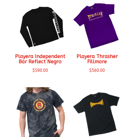
Playera Independent
Playera Thrasher
Bar Reflect Negro
Fillmore
$
590.00
$
560.00