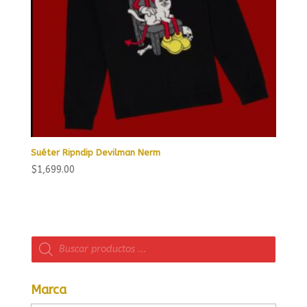
Suéter Ripndip Devilman Nerm
$
1,699.00
Búsqueda
de
productos
Marca