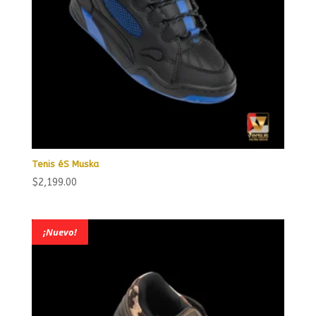
Tenis éS Muska
$
2,199.00
¡Nuevo!