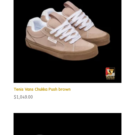
Tenis Vans Chukka Push brown
$
1,049.00