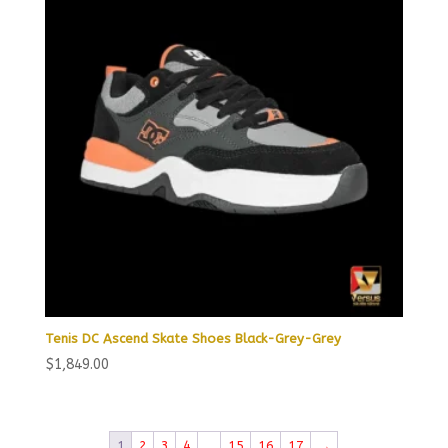
Tenis DC Ascend Skate Shoes Black-Grey-Grey
$
1,849.00
1
2
3
4
…
15
16
17
→