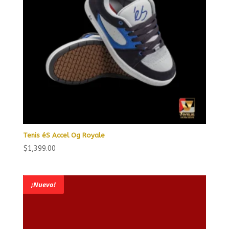
Tenis éS Accel Og Royale
$
1,399.00
¡Nuevo!