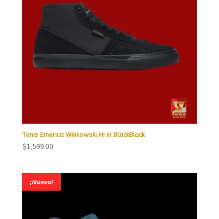
Tenis Emerica Winkowski Hi in BlackBlack
$
1,599.00
¡Nuevo!