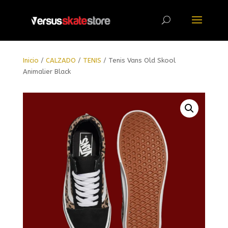
Búsqueda
de
productos
Inicio
/
CALZADO
/
TENIS
/ Tenis Vans Old Skool
Animalier Black