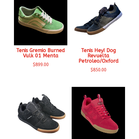
Tenis Gremio Burned
Tenis Hey! Dog
Vulk 01 Menta
Revuelta
Petroleo/Oxford
$
899.00
$
850.00