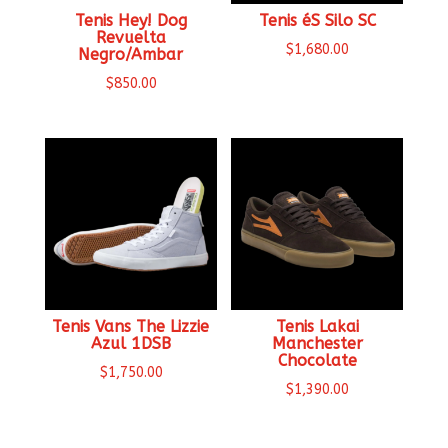
Tenis Hey! Dog
Tenis éS Silo SC
Revuelta
$
1,680.00
Negro/Ambar
$
850.00
Tenis Vans The Lizzie
Tenis Lakai
Azul 1DSB
Manchester
Chocolate
$
1,750.00
$
1,390.00