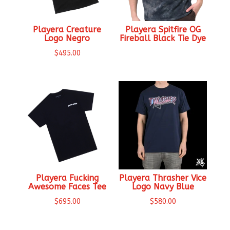
Playera Creature
Playera Spitfire OG
Logo Negro
Fireball Black Tie Dye
$
495.00
Playera Fucking
Playera Thrasher Vice
Awesome Faces Tee
Logo Navy Blue
$
695.00
$
580.00