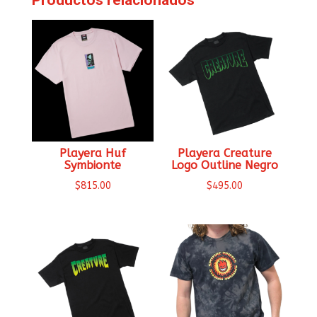
Productos relacionados
Playera Huf
Playera Creature
Symbionte
Logo Outline Negro
$
815.00
$
495.00