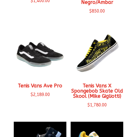
$
1,400.00
Negro/Ambar
$
850.00
Tenis Vans Ave Pro
Tenis Vans X
Spongebob Skate Old
$
2,189.00
Skool (Mike Gigliotti)
$
1,780.00