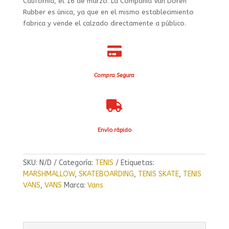
California, el 16 de marzo. La Compañía Van Doren
Rubber es única, ya que en el mismo establecimiento
fabrica y vende el calzado directamente a público.

Compra Segura

Envío rápido
SKU:
N/D
Categoría:
TENIS
Etiquetas:
MARSHMALLOW
,
SKATEBOARDING
,
TENIS SKATE
,
TENIS
VANS
,
VANS
Marca:
Vans