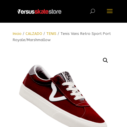
Búsqueda
de
productos
Inicio
/
CALZADO
/
TENIS
/ Tenis Vans Retro Sport Port
Royale/Marshmallow