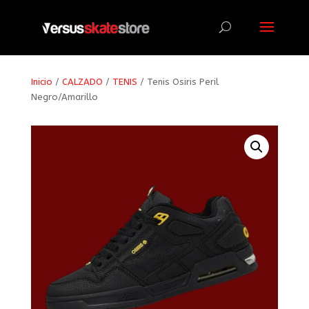
Búsqueda
de
productos
Inicio
/
CALZADO
/
TENIS
/ Tenis Osiris Peril
Negro/Amarillo