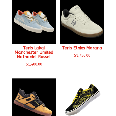
Tenis Lakai
Tenis Etnies Marana
Manchester Limited
$
1,750.00
Nathaniel Russel
$
1,400.00