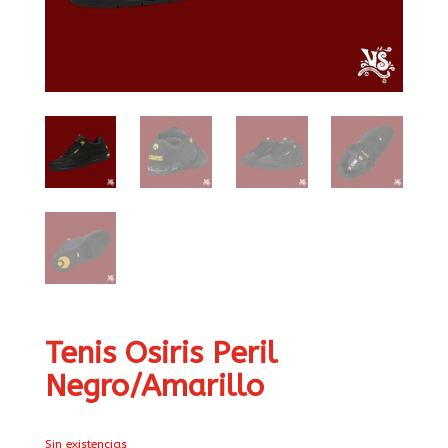
Tenis Osiris Peril
Negro/Amarillo
Sin existencias