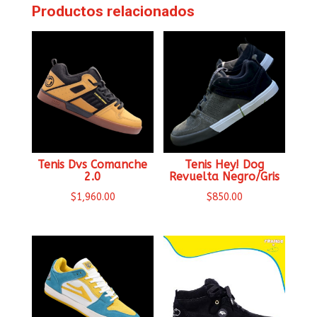
Productos relacionados
Tenis Dvs Comanche
Tenis Hey! Dog
2.0
Revuelta Negro/Gris
$
1,960.00
$
850.00