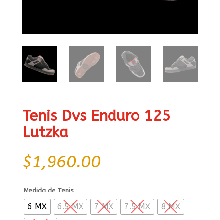
Tenis Dvs Enduro 125
Lutzka
$
1,960.00
Medida de Tenis
6 MX
6.5 MX
7 MX
7.5 MX
8 MX