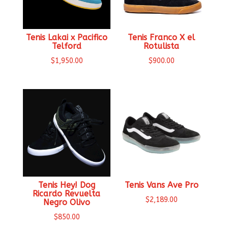
Tenis Lakai x Pacifico
Tenis Franco X el
Telford
Rotulista
$
1,950.00
$
900.00
Tenis Hey! Dog
Tenis Vans Ave Pro
Ricardo Revuelta
$
2,189.00
Negro Olivo
$
850.00