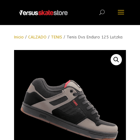
Búsqueda
de
productos
Inicio
/
CALZADO
/
TENIS
/ Tenis Dvs Enduro 125 Lutzka