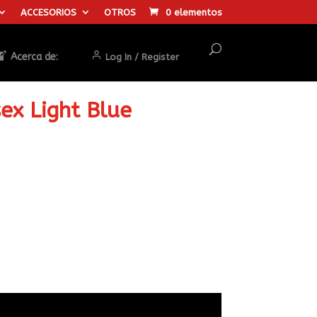
ACCESORIOS
OTROS
0 elementos
Acerca de:
Log In / Register
sex Light Blue