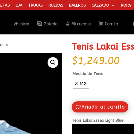
ETAS
LIJA
TRUCKS
RUEDAS
BALEROS
CALZADO
ROPA
Búsqueda
de
productos
Inicio
Galería
Mi cuenta
Carrito
Tenis Lakai Es
 Blue
$
1,249.00
Medida de Tenis
8 MX
Añadir al carrito
Tenis Lakai Essex Light Blue