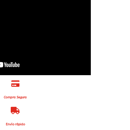

Compra Segura

Envío rápido