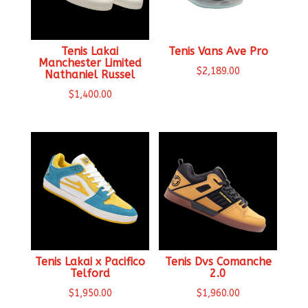
Tenis Lakai
Tenis Vans Ave Pro
Manchester Limited
$
2,189.00
Nathaniel Russel
$
1,400.00
Tenis Lakai x Pacifico
Tenis Dvs Comanche
Telford
2.0
$
1,950.00
$
1,960.00