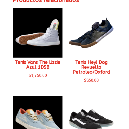
Productos relacionados
Tenis Vans The Lizzie
Tenis Hey! Dog
Azul 1DSB
Revuelta
Petroleo/Oxford
$
1,750.00
$
850.00