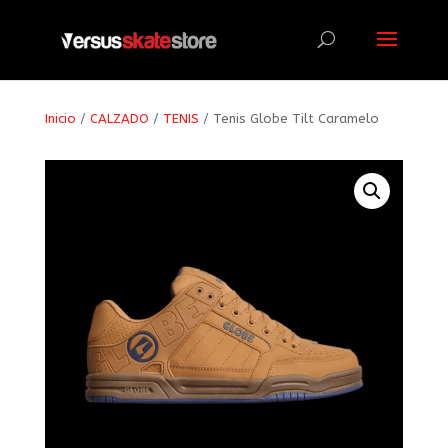
Búsqueda
de
productos
Inicio
/
CALZADO
/
TENIS
/ Tenis Globe Tilt Caramelo