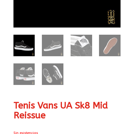
Tenis Vans UA Sk8 Mid
Reissue
Sin existencias