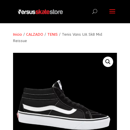
Búsqueda
de
productos
Inicio
/
CALZADO
/
TENIS
/ Tenis Vans UA Sk8 Mid
Reissue