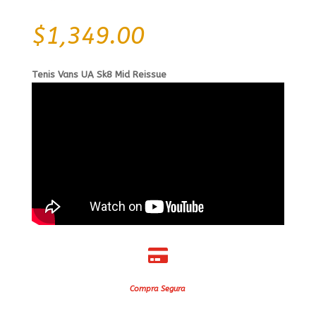
$
1,349.00
Tenis Vans UA Sk8 Mid Reissue

Compra Segura