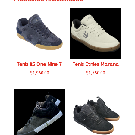
Tenis éS One Nine 7
Tenis Etnies Marana
$
1,960.00
$
1,750.00