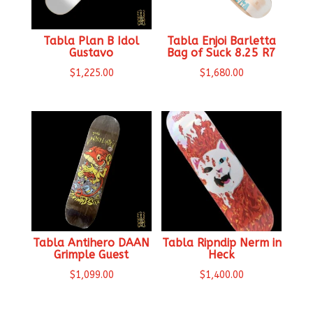
Tabla Plan B Idol
Tabla Enjoi Barletta
Gustavo
Bag of Suck 8.25 R7
$
1,225.00
$
1,680.00
Tabla Antihero DAAN
Tabla Ripndip Nerm in
Grimple Guest
Heck
$
1,099.00
$
1,400.00