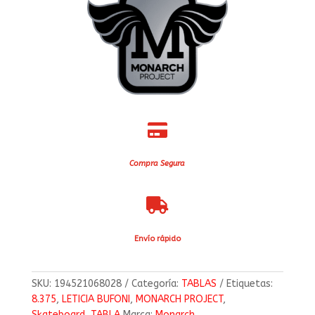

Compra Segura

Envío rápido
SKU:
194521068028
Categoría:
TABLAS
Etiquetas:
8.375
,
LETICIA BUFONI
,
MONARCH PROJECT
,
Skateboard
,
TABLA
Marca:
Monarch