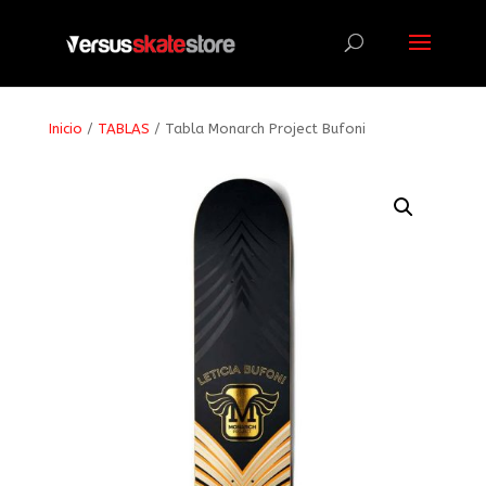
Búsqueda
de
productos
Inicio
/
TABLAS
/ Tabla Monarch Project Bufoni