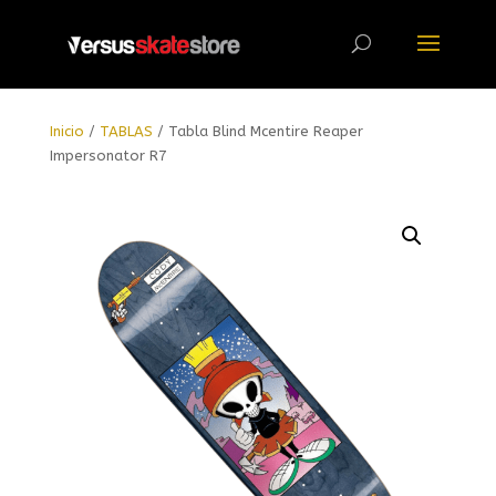
Búsqueda
de
productos
Inicio
/
TABLAS
/ Tabla Blind Mcentire Reaper
Impersonator R7