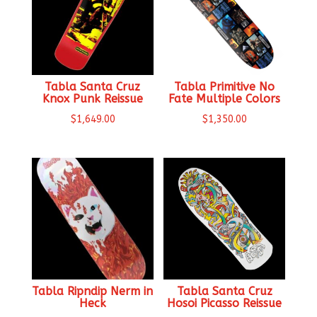
Tabla Santa Cruz
Tabla Primitive No
Knox Punk Reissue
Fate Multiple Colors
$
1,649.00
$
1,350.00
Tabla Ripndip Nerm in
Tabla Santa Cruz
Heck
Hosoi Picasso Reissue