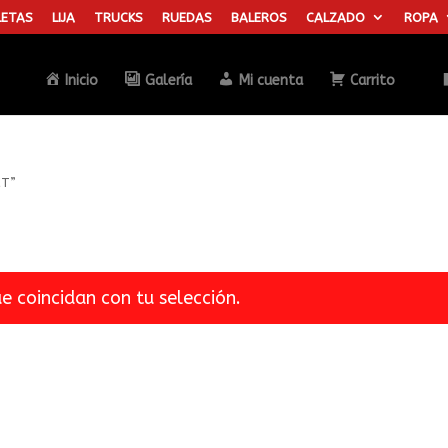
ETAS
LIJA
TRUCKS
RUEDAS
BALEROS
CALZADO
ROPA
Búsqueda
de
productos
Inicio
Galería
Mi cuenta
Carrito
CT”
 coincidan con tu selección.