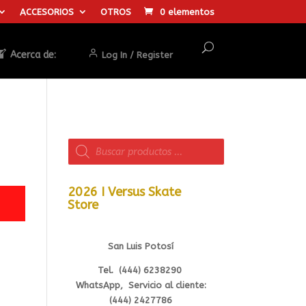
ACCESORIOS
OTROS
0 elementos
Acerca de:
Log In / Register
Búsqueda
de
productos
2026 I Versus Skate
Store
San Luis Potosí
Tel. (444) 6238290
WhatsApp, Servicio al cliente:
(444) 2427786