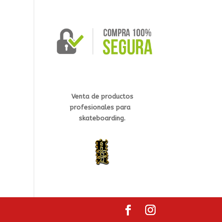
Venta de productos
profesionales
para
s
kateb
oarding.