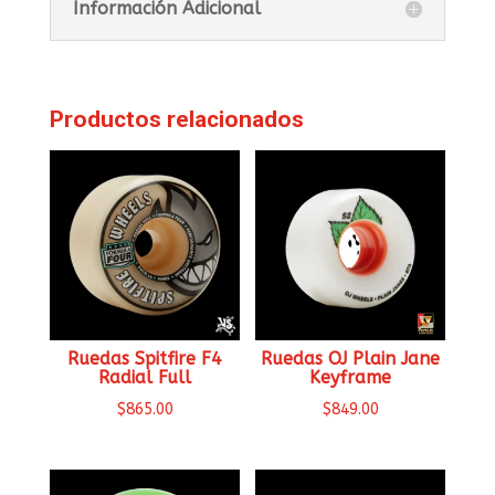
Información Adicional
Productos relacionados
Ruedas Spitfire F4
Ruedas OJ Plain Jane
Radial Full
Keyframe
$
865.00
$
849.00