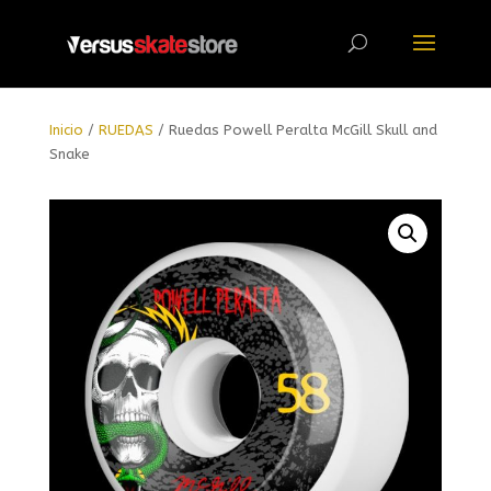
Búsqueda
de
productos
Inicio
/
RUEDAS
/ Ruedas Powell Peralta McGill Skull and
Snake