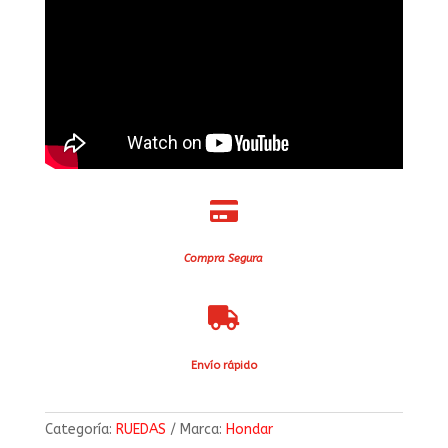

Compra Segura

Envío rápido
Categoría:
RUEDAS
Marca:
Hondar