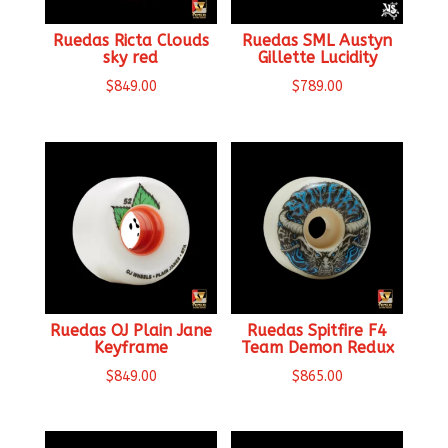
Ruedas Ricta Clouds
Ruedas SML Austyn
sky red
Gillette Lucidity
$
849.00
$
789.00
Ruedas OJ Plain Jane
Ruedas Spitfire F4
Keyframe
Team Demon Redux
$
849.00
$
865.00