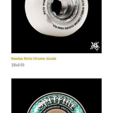
Ruedas Ricta Chrome clouds
$
849.00