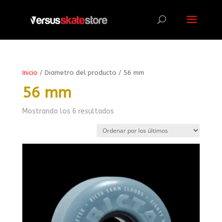
Búsqueda
de
productos
Inicio
/ Diametro del producto / 56 mm
56 mm
Ordenado
Mostrando los 6 resultados
por
los
últimos