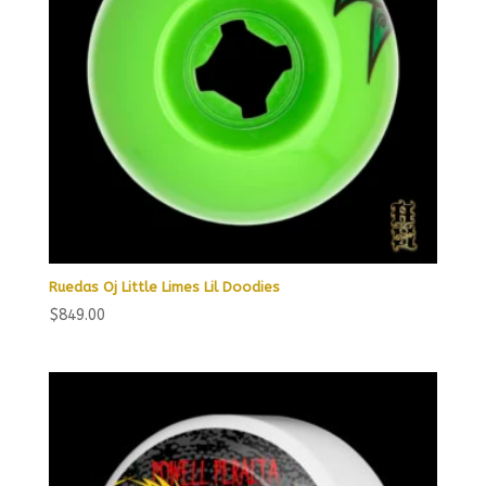
Ruedas Oj Little Limes Lil Doodies
$
849.00