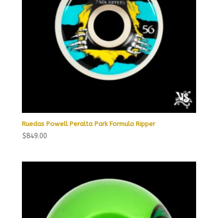
Ruedas Powell Peralta Park Formula Ripper
$
849.00