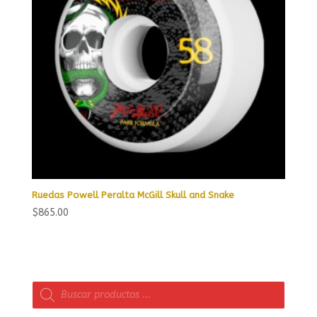
Ruedas Powell Peralta McGill Skull and Snake
$
865.00
Búsqueda
de
productos