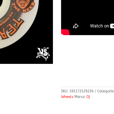
SKU:
193172329236
Categoría
Wheels
Marca:
Oj