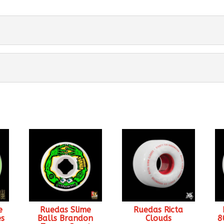
e
Ruedas Slime
Ruedas Ricta
es
Balls Brandon
Clouds
8