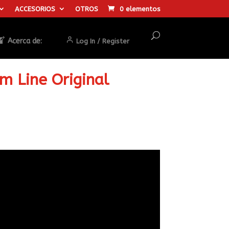
ACCESORIOS
OTROS
0 elementos
Acerca de:
Log In / Register
m Line Original