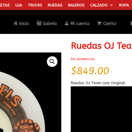
ETAS
LIJA
TRUCKS
RUEDAS
BALEROS
CALZADO
ROPA
Búsqueda
de
productos
Inicio
Galería
Mi cuenta
Carrito
Ruedas OJ Tea
Sin existencias
$
849.00
Ruedas OJ Team Line Original