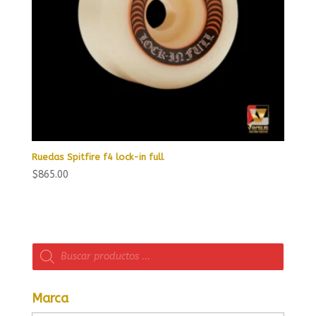
Ruedas Spitfire f4 lock-in full
$
865.00
Búsqueda
de
productos
Marca