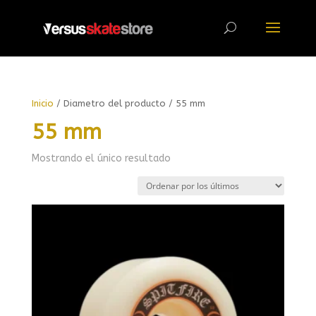
Búsqueda
de
productos
Inicio
/ Diametro del producto / 55 mm
55 mm
Mostrando el único resultado