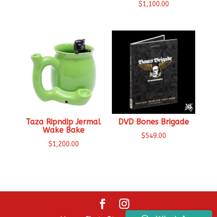
$
1,100.00
Taza Ripndip Jermal
DVD Bones Brigade
Wake Bake
$
549.00
$
1,200.00