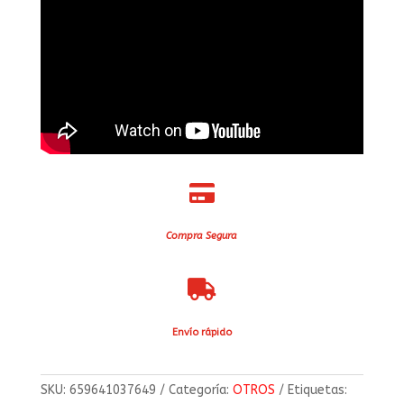

Compra Segura

Envío rápido
SKU:
659641037649
Categoría:
OTROS
Etiquetas: