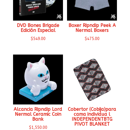
DVD Bones Brigade
Boxer Ripndip Peek A
Edición Especial
Nermal Boxers
$
549.00
$
475.00
Alcancia Ripndip Lord
Cobertor (Cobija)para
Nermal Ceramic Coin
cama individua l
Bank
INDEPENDENTBTG
PIVOT BLANKET
$
1,550.00