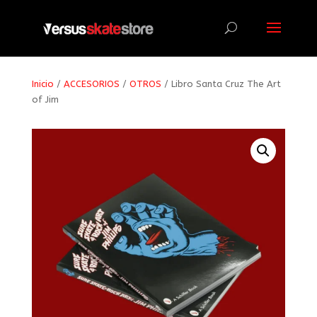
Búsqueda
de
productos
Inicio
/
ACCESORIOS
/
OTROS
/ Libro Santa Cruz The Art
of Jim