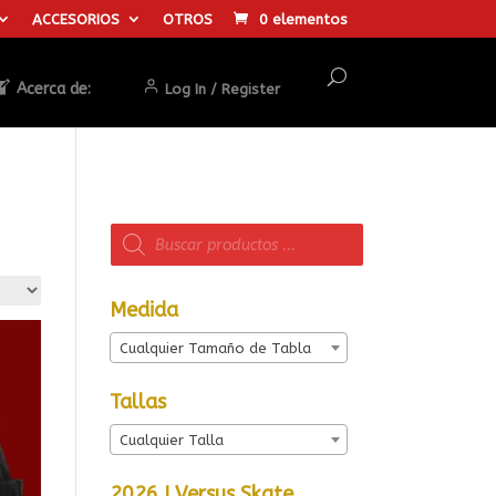
ACCESORIOS
OTROS
0 elementos
Acerca de:
Log In / Register
Búsqueda
de
productos
Medida
Cualquier Tamaño de Tabla
Tallas
Cualquier Talla
2026 I Versus Skate