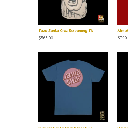
Taza Santa Cruz Screaming Tki
Almoh
$
565.00
$
799