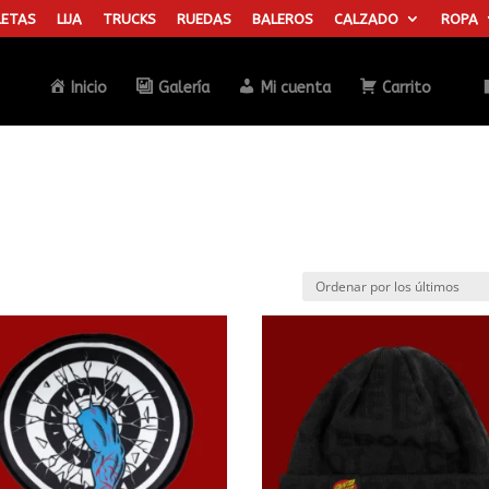
ETAS
LIJA
TRUCKS
RUEDAS
BALEROS
CALZADO
ROPA
Búsqueda
de
productos
Inicio
Galería
Mi cuenta
Carrito