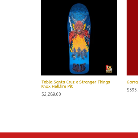
Tabla Santa Cruz x Stranger Things
Gorra
Knox Hellfire Pit
$
595
$
2,289.00