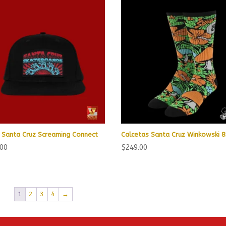
 Santa Cruz Screaming Connect
Calcetas Santa Cruz Winkowski 8
.00
$
249.00
1
2
3
4
→