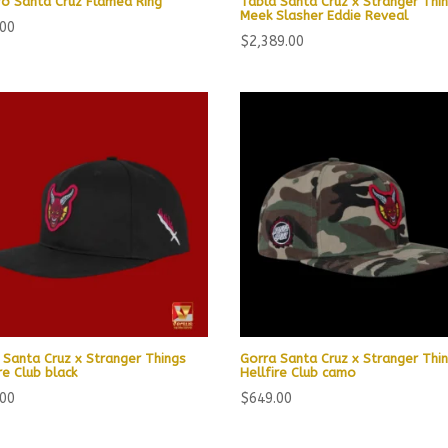
ro Santa Cruz Flamed Ring
Tabla Santa Cruz x Stranger Thi
Meek Slasher Eddie Reveal
.00
$
2,389.00
 Santa Cruz x Stranger Things
Gorra Santa Cruz x Stranger Thi
re Club black
Hellfire Club camo
.00
$
649.00