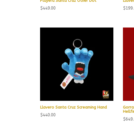
Playera Santa Cruz Other Dot
Llave
$
449.00
$
199
Llavero Santa Cruz Screaming Hand
Gorra
Hellfi
$
440.00
$
649