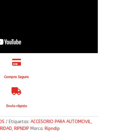

Compra Segura

Envío rápido
OS
Etiquetas:
ACCESORIO PARA AUTOMOVIL
,
RIDAD
,
RIPNDIP
Marca:
Ripndip