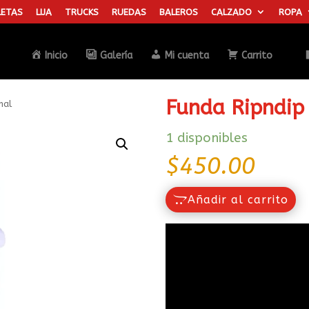
ETAS
LIJA
TRUCKS
RUEDAS
BALEROS
CALZADO
ROPA
Búsqueda
de
productos
Inicio
Galería
Mi cuenta
Carrito
Funda Ripndip
mal
1 disponibles
$
450.00
Añadir al carrito