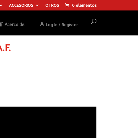
ACCESORIOS
OTROS
0 elementos
Acerca de:
Log In / Register
.F.