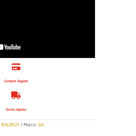

Compra Segura

Envío rápido
:
BALEROS
Marca:
Girl