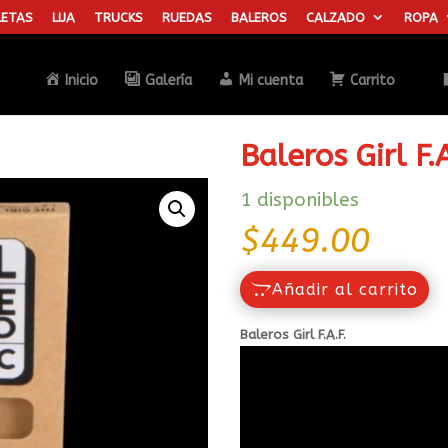
ETAS
LIJA
TRUCKS
RUEDAS
BALEROS
CALZADO
ROPA
Búsqueda
de
productos
Inicio
Galería
Mi cuenta
Carrito
Baleros Girl F.A
1 disponibles
$
449.00
Añadir al carrito
Baleros Girl F.A.F.