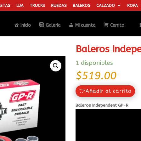
ETAS
LIJA
TRUCKS
RUEDAS
BALEROS
CALZADO
ROPA
Búsqueda
de
productos
Inicio
Galería
Mi cuenta
Carrito
Baleros Indep
1 disponibles
$
519.00
Añadir al carrito
Baleros Independent GP-R