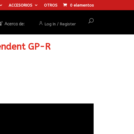
ACCESORIOS
OTROS
0 elementos
Acerca de:
Log In / Register
endent GP-R