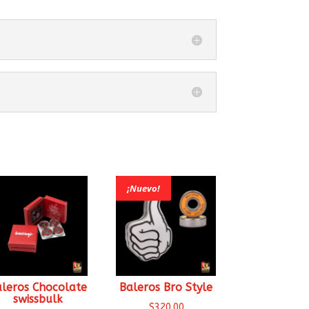
¡Nuevo!
aleros Chocolate
Baleros Bro Style
swissbulk
$
320.00