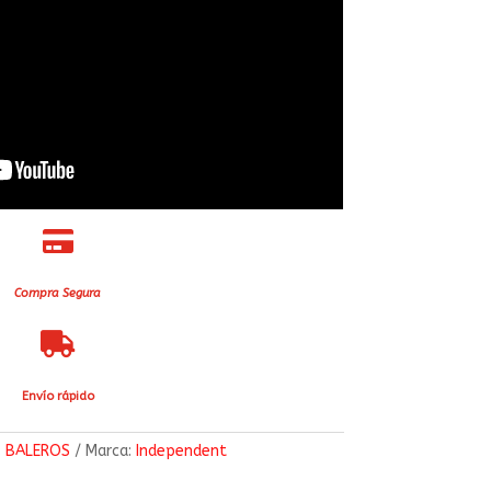

Compra Segura

Envío rápido
:
BALEROS
Marca:
Independent