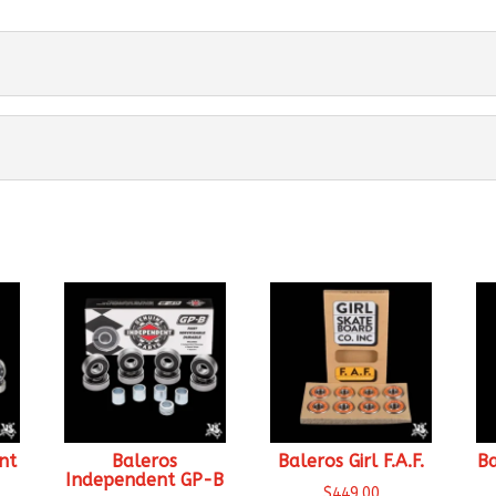
nt
Baleros
Baleros Girl F.A.F.
B
Independent GP-B
$
449.00