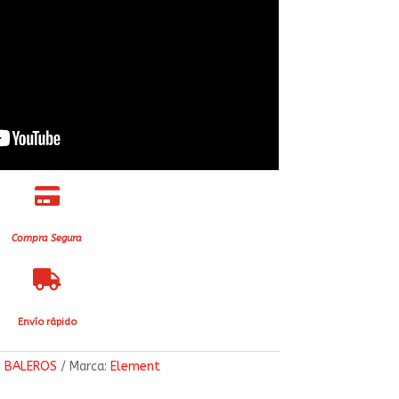

Compra Segura

Envío rápido
:
BALEROS
Marca:
Element