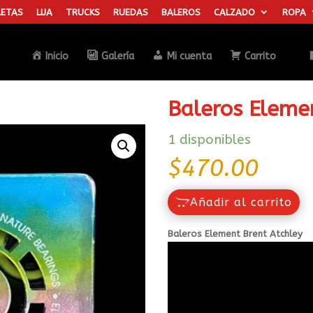
ETAS
LIJA
TRUCKS
RUEDAS
BALEROS
CALZADO
ROPA
Búsqueda
de
productos
Inicio
Galería
Mi cuenta
Carrito
Baleros Eleme
1 disponibles
$
470.00
Añadir al carrito
Baleros Element Brent Atchley