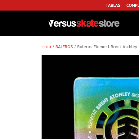
TABLAS
COMPL
Inicio
/
BALEROS
/ Baleros Element Brent Atchley