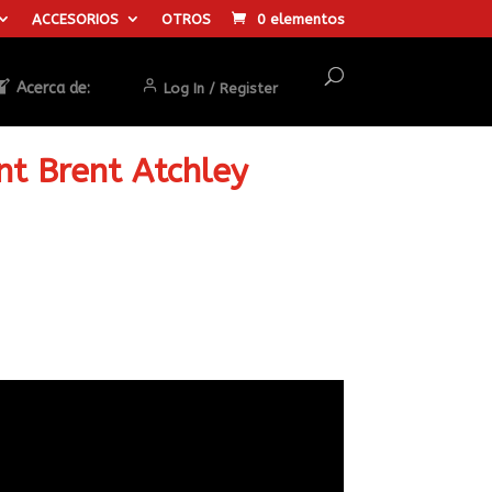
ACCESORIOS
OTROS
0 elementos
Acerca de:
Log In / Register
nt Brent Atchley