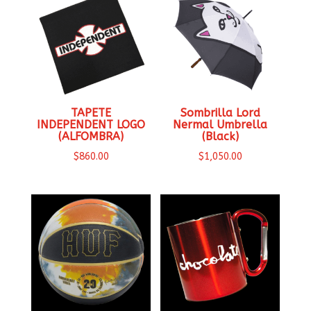
TAPETE
Sombrilla Lord
INDEPENDENT LOGO
Nermal Umbrella
(ALFOMBRA)
(Black)
$
860.00
$
1,050.00