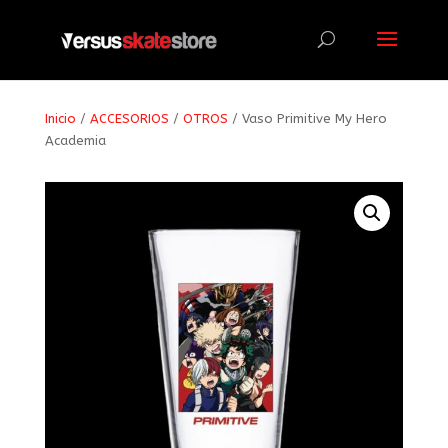
Búsqueda
de
productos
Inicio
/
ACCESORIOS
/
OTROS
/ Vaso Primitive My Hero
Academia