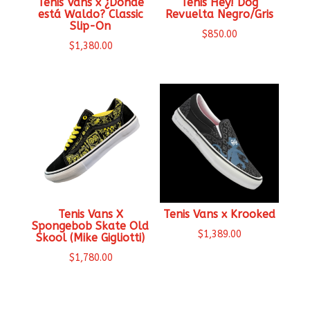
Tenis Vans x ¿Dónde
Tenis Hey! Dog
está Waldo? Classic
Revuelta Negro/Gris
Slip-On
$
850.00
$
1,380.00
Tenis Vans X
Tenis Vans x Krooked
Spongebob Skate Old
$
1,389.00
Skool (Mike Gigliotti)
$
1,780.00