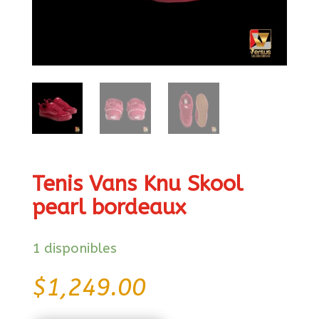
Tenis Vans Knu Skool
pearl bordeaux
1 disponibles
$
1,249.00