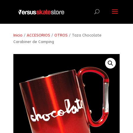
Búsqueda
de
productos
Inicio
/
ACCESORIOS
/
OTROS
/ Taza Chocolate
Carabiner de Camping