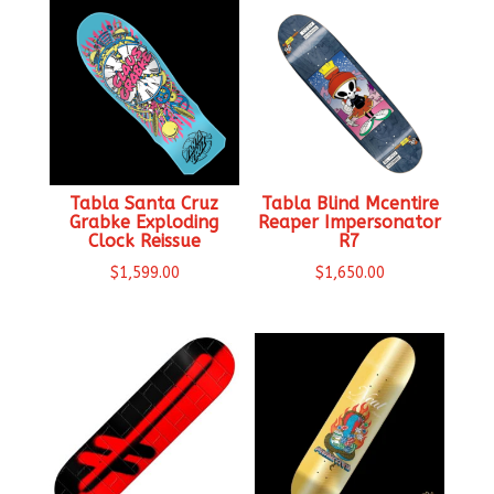
Tabla Santa Cruz
Tabla Blind Mcentire
Grabke Exploding
Reaper Impersonator
Clock Reissue
R7
$
1,599.00
$
1,650.00