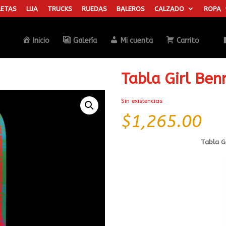
ETAS
LIJA
TRUCKS
RUEDAS
BALEROS
CALZADO
ROPA
Búsqueda
de
productos
Inicio
Galería
Mi cuenta
Carrito
Tabla Girl Ben
Sin existencias
$
1,265.00
Tabla G