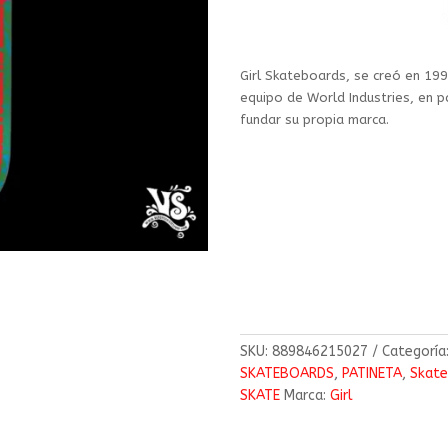
Girl Skateboards, se creó en 19
equipo de World Industries, en pa
fundar su propia marca.
SKU:
889846215027
Categoría
SKATEBOARDS
,
PATINETA
,
Skat
SKATE
Marca:
Girl