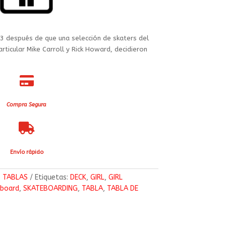
93 después de que una selección de skaters del
rticular Mike Carroll y Rick Howard, decidieron

Compra Segura

Envío rápido
:
TABLAS
Etiquetas:
DECK
,
GIRL
,
GIRL
eboard
,
SKATEBOARDING
,
TABLA
,
TABLA DE