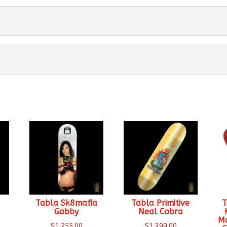
Tabla Sk8mafia
Tabla Primitive
T
Gabby
Neal Cobra
Ma
$
1,255.00
$
1,399.00