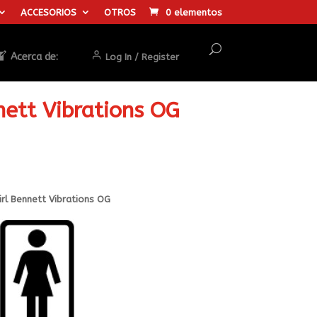
ACCESORIOS
OTROS
0 elementos
Acerca de:
Log In / Register
nett Vibrations OG
irl Bennett Vibrations OG