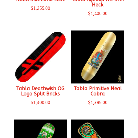
Heck
$
1,255.00
$
1,400.00
Tabla Deathwish OG
Tabla Primitive Neal
Logo Split Bricks
Cobra
$
1,300.00
$
1,399.00