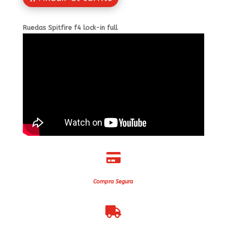
Ruedas Spitfire f4 lock-in full

Compra Segura
