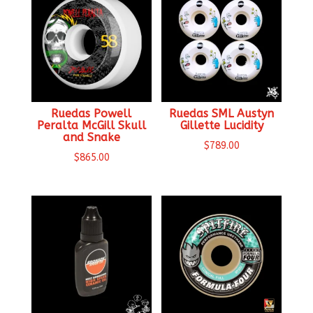
Ruedas Powell
Ruedas SML Austyn
Peralta McGill Skull
Gillette Lucidity
and Snake
$
789.00
$
865.00