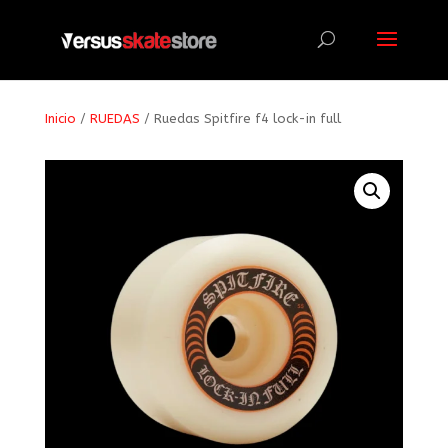
Búsqueda
de
productos
Inicio
/
RUEDAS
/ Ruedas Spitfire f4 lock-in full