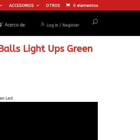
ACCESORIOS
OTROS
0 elementos
Acerca de:
Log In / Register
alls Light Ups Green
een Led