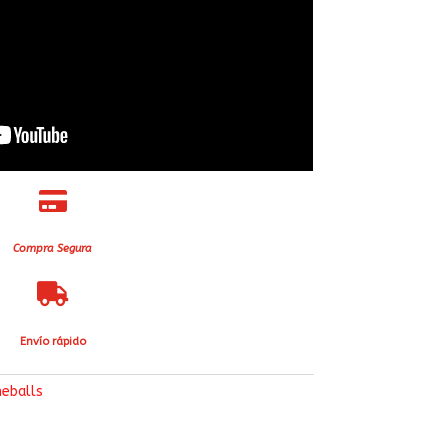

Compra Segura

Envío rápido
meballs