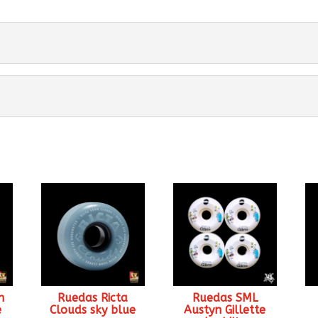
n
Ruedas Ricta
Ruedas SML
e
Clouds sky blue
Austyn Gillette