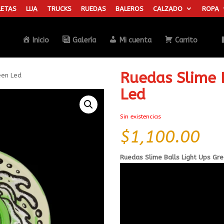
ETAS
LIJA
TRUCKS
RUEDAS
BALEROS
CALZADO
ROPA
Búsqueda
de
productos
Inicio
Galería
Mi cuenta
Carrito
Ruedas Slime B
een Led
Led
Sin existencias
$
1,100.00
Ruedas Slime Balls Light Ups Gr