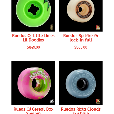
Ruedas Oj Little Limes
Ruedas Spitfire f4
Lil Doodies
lock-in full
$
849.00
$
865.00
Rueas OJ Cereal Box
Ruedas Ricta Clouds
Swamp
sky blue