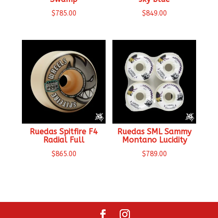
$
785.00
$
849.00
Ruedas Spitfire F4
Ruedas SML Sammy
Radial Full
Montano Lucidity
$
865.00
$
789.00