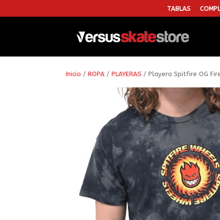
TABLAS
COMPL
Inicio
/
ROPA
/
PLAYERAS
/ Playera Spitfire OG Fir