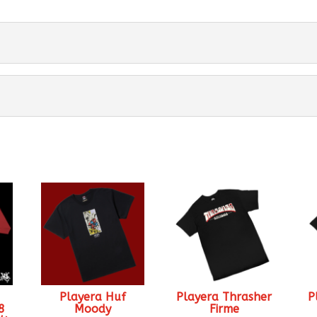
Playera Huf
Playera Thrasher
P
8
Moody
Firme