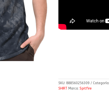
SKU:
888560256309
Categoría
SHIRT
Marca:
Spitfire