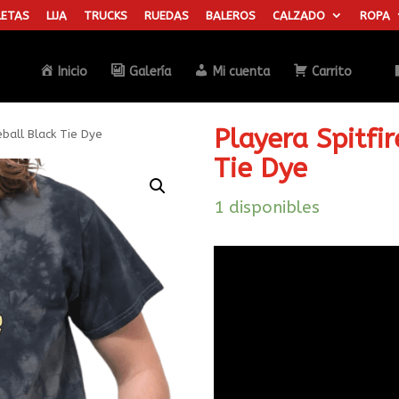
ETAS
LIJA
TRUCKS
RUEDAS
BALEROS
CALZADO
ROPA
Búsqueda
de
productos
Inicio
Galería
Mi cuenta
Carrito
Playera Spitfir
eball Black Tie Dye
Tie Dye
1 disponibles