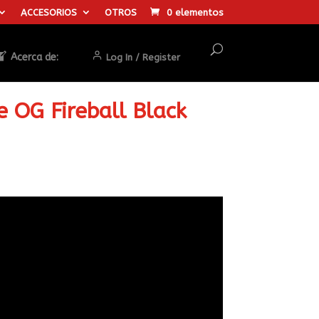
ACCESORIOS
OTROS
0 elementos
Acerca de:
Log In / Register
e OG Fireball Black