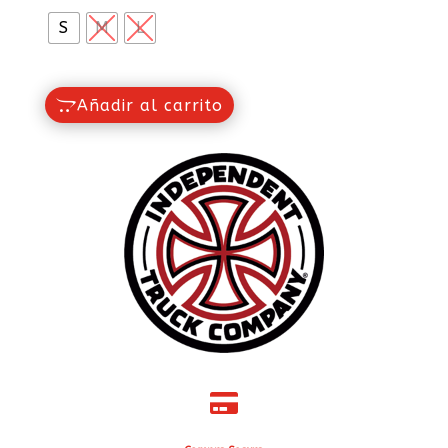
S
M
L
Añadir al carrito
