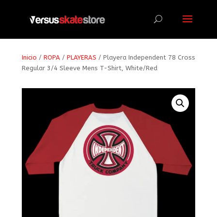
Búsqueda
de
productos
Inicio
/
ROPA
/
PLAYERAS
/ Playera Independent 78 Cross
Regular 3/4 Sleeve Mens T-Shirt, White/Red