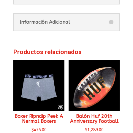
Información Adicional
Productos relacionados
Boxer Ripndip Peek A
Balón Huf 20th
Nermal Boxers
Anniversary Football
$
475.00
$
1,289.00