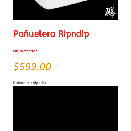
Pañuelera Ripndip
Sin existencias
$
599.00
Pañuelera Ripndip