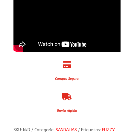

Compra Segura

Envío rápido
SKU:
N/D
Categoría:
SANDALIAS
Etiquetas:
FUZZY