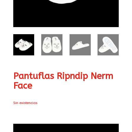
Pantuflas Ripndip Nerm
Face
Sin existencias