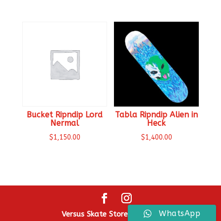
Bucket Ripndip Lord
Tabla Ripndip Alien in
Nermal
Heck
$
1,150.00
$
1,400.00
WhatsApp
Versus Skate Store ® 2026.