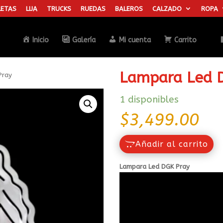
ETAS
LIJA
TRUCKS
RUEDAS
BALEROS
CALZADO
ROPA
Búsqueda
de
productos
Inicio
Galería
Mi cuenta
Carrito
Lampara Led 
Pray
1 disponibles
$
3,499.00
Añadir al carrito
Lampara Led DGK Pray