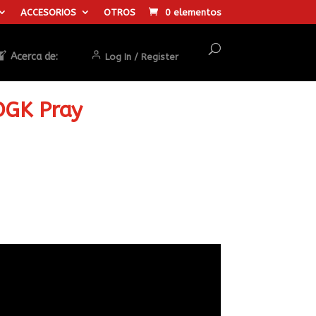
ACCESORIOS
OTROS
0 elementos
Acerca de:
Log In / Register
DGK Pray