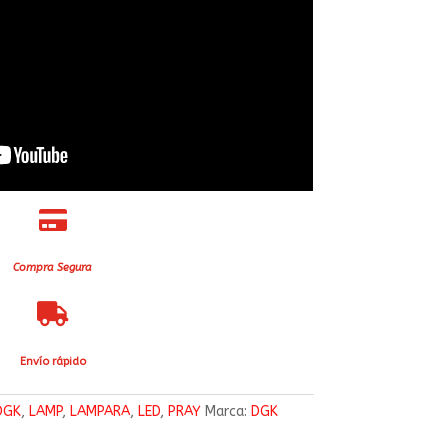

Compra Segura

Envío rápido
DGK
,
LAMP
,
LAMPARA
,
LED
,
PRAY
Marca:
DGK