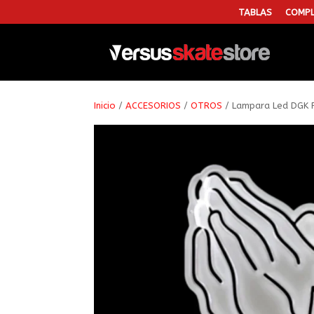
TABLAS
COMPL
Inicio
/
ACCESORIOS
/
OTROS
/ Lampara Led DGK 