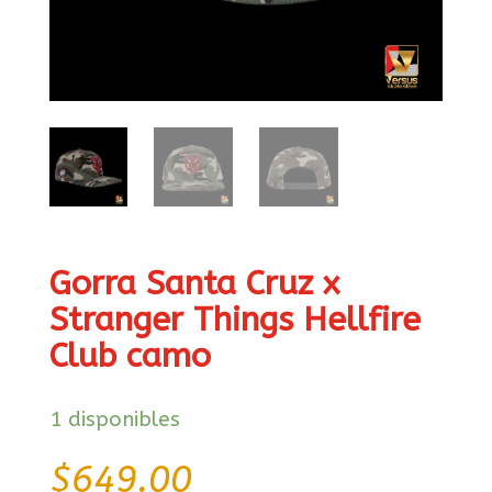
Gorra Santa Cruz x
Stranger Things Hellfire
Club camo
1 disponibles
$
649.00