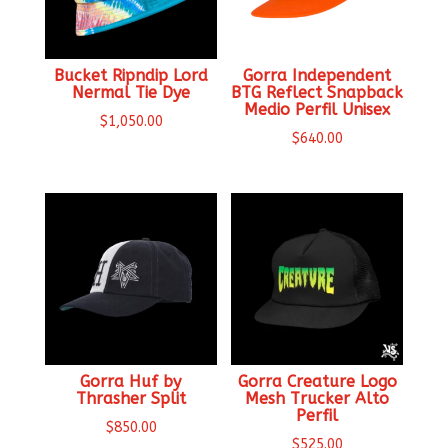
Bucket Ripndip Lord
Gorra Independent
Nermal Tie Dye
BTG Reflect Snapback
Medio Perfil Unisex
$
1,050.00
$
640.00
Gorra Huf by
Gorra Creature Logo
Thrasher Split
Mesh Trucker Alto
Perfil
$
850.00
$
525.00