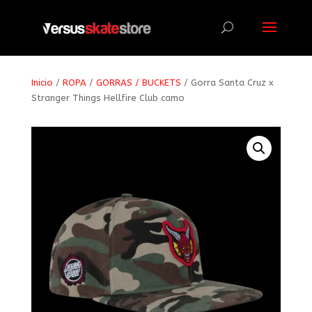
Búsqueda
de
productos
Inicio
/
ROPA
/
GORRAS / BUCKETS
/ Gorra Santa Cruz x
Stranger Things Hellfire Club camo