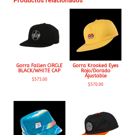
Productos relacionados
Gorra Fallen CIRCLE
Gorra Krooked Eyes
BLACK/WHITE CAP
Rojo/Dorado
Ajustable
$
575.00
$
570.00