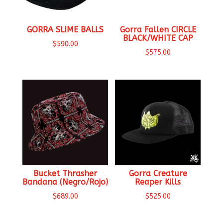
GORRA SLIME BALLS
Gorra Fallen CIRCLE
BLACK/WHITE CAP
$
590.00
$
575.00
Bucket Thrasher
Gorra Creature
Bandana (Negro/Rojo)
Reaper Kills
$
689.00
$
525.00