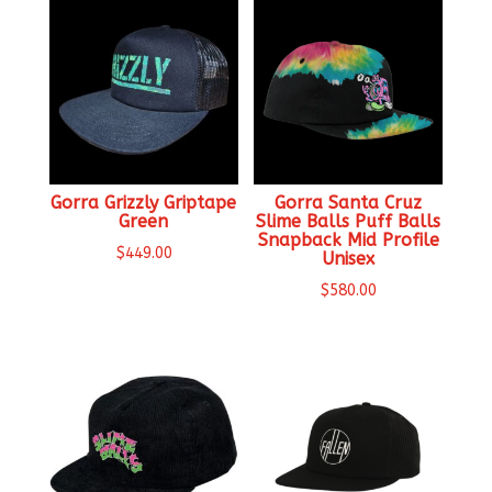
Gorra Grizzly Griptape
Gorra Santa Cruz
Green
Slime Balls Puff Balls
Snapback Mid Profile
$
449.00
Unisex
$
580.00