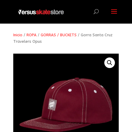
Búsqueda
de
productos
Inicio
/
ROPA
/
GORRAS / BUCKETS
/ Gorra Santa Cruz
Travelers Opus