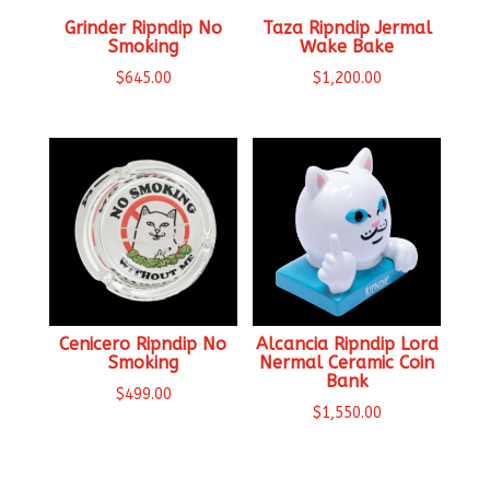
Grinder Ripndip No
Taza Ripndip Jermal
Smoking
Wake Bake
$
645.00
$
1,200.00
Cenicero Ripndip No
Alcancia Ripndip Lord
Smoking
Nermal Ceramic Coin
Bank
$
499.00
$
1,550.00