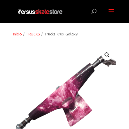
Búsqueda
de
productos
Inicio
/
TRUCKS
/ Trucks Krux Galaxy