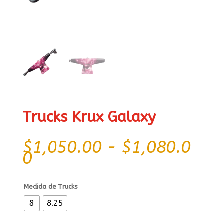
Trucks Krux Galaxy
$
1,050.00
-
$
1,080.0
Rango
0
de
precios:
desde
Medida de Trucks
$1,050.00
8
8.25
hasta