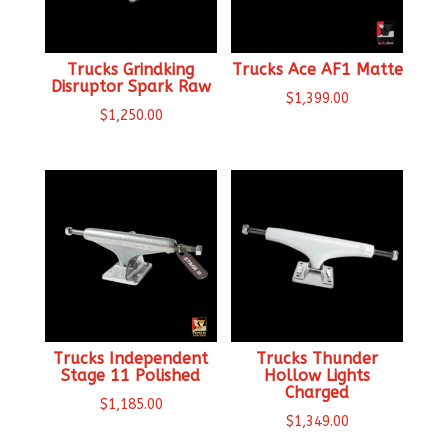
Trucks Grindking
Trucks Ace AF1 Matte
Disruptor Spark Raw
$
1,399.00
$
1,250.00
Trucks Independent
Trucks Thunder
Stage 11 Polished
Hollow Lights
Charged
$
1,185.00
$
1,349.00